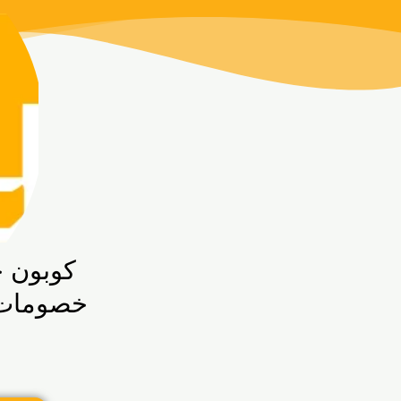
خطي
لى
لمحتوى
كوبون خصم ubuy للكوي
خصومات تصل إلى 0