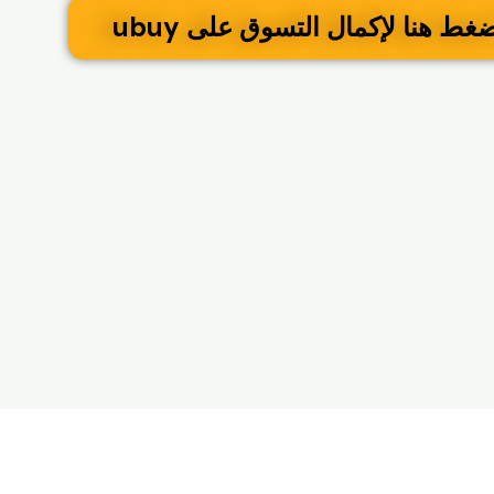
5
غط هنا لإكمال التسوق على ubuy