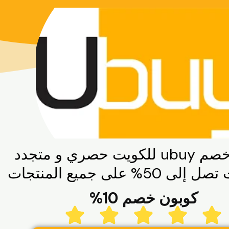
ت حصري و متجدد
5% على جميع المنتجات
كوبون خصم 10%
5





/