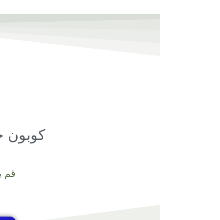
خطي
لى
لمحتوى
كوبون خ
قم ب