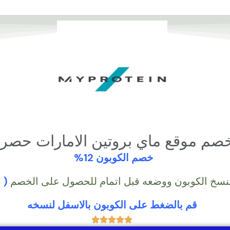
صم موقع ماي بروتين الامارات حصر
خصم
الكوبون
12%
نسخ الكوبون ووضعه قبل اتمام للحصول على الخصم
( M61)
قم بالضغط على الكوبون بالاسفل لنسخه
5




