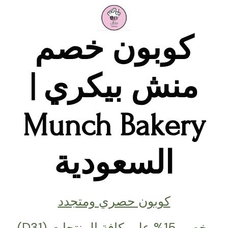
خطي
لى
لمحتوى
كوبون خصم
منش بيكري |
Munch Bakery
السعودية
كوبون حصري ومتجدد
خصم 15% على كافة المنتجات (D31)