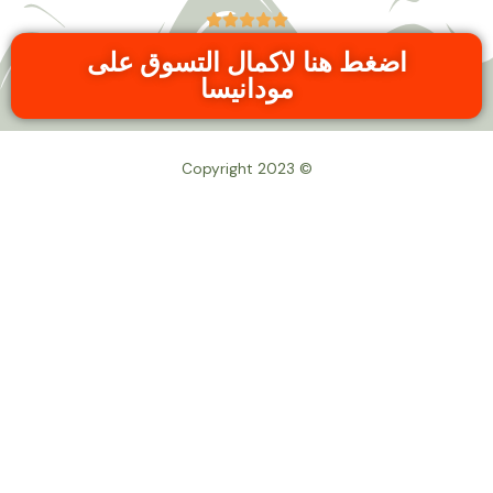





اضغط هنا لاكمال التسوق على
مودانيسا
© Copyright 2023