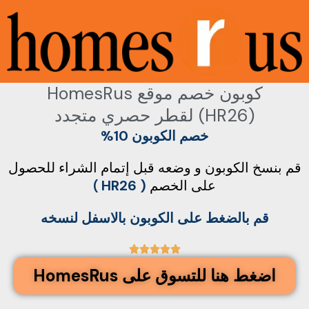
خطي
لى
لمحتوى
كوبون خصم موقع HomesRus
(HR26) لقطر حصري متجدد
خصم
الكوبون
10%
قم بنسخ الكوبون و وضعه قبل إتمام الشراء للحصول
على الخصم
( HR26
)
قم بالضغط على الكوبون بالاسفل لنسخه
5





/
اضغط هنا للتسوق على HomesRus
5