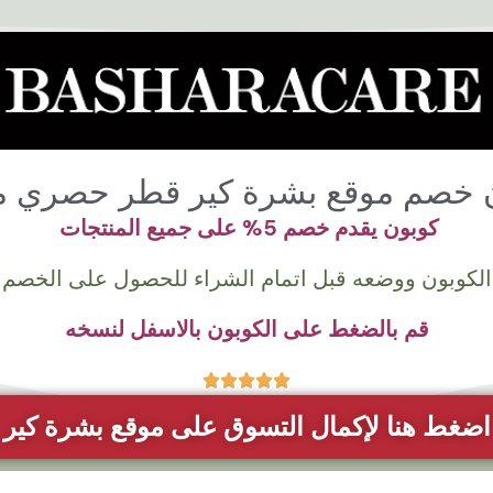
 خصم موقع بشرة كير قطر حصري م
كوبون يقدم خصم 5% على جميع المنتجات
الكوبون ووضعه قبل اتمام الشراء للحصول على الخصم
قم بالضغط على الكوبون بالاسفل لنسخه
5





/
اضغط هنا لإكمال التسوق على موقع بشرة كير
5