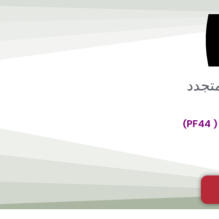
تجدد
)
( PF44