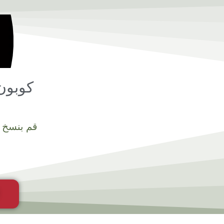
خطي
لى
لمحتوى
كوبون
قم بنسخ 