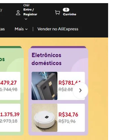
خطي
لى
لمحتوى